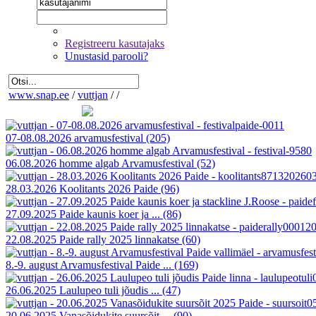
Registreeru kasutajaks
Unustasid parooli?
www.snap.ee
/
vuttjan
/
/
07-08.08.2026 arvamusfestival
(205)
06.08.2026 homme algab Arvamusfestival
(52)
28.03.2026 Koolitants 2026 Paide
(96)
27.09.2025 Paide kaunis koer ja ...
(86)
22.08.2025 Paide rally 2025 linnakatse
(60)
8.-9. august Arvamusfestival Paide ...
(169)
26.06.2025 Laulupeo tuli jõudis ...
(47)
20.06.2025 Vanasõidukite suursõit ...
(90)