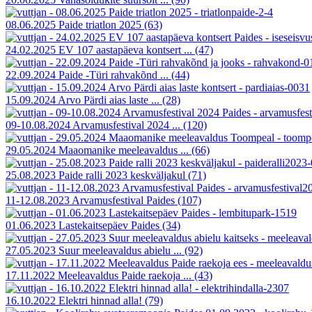
08.06.2025 Paide triatlon 2025
(63)
24.02.2025 EV 107 aastapäeva kontsert ...
(47)
22.09.2024 Paide -Türi rahvakõnd ...
(44)
15.09.2024 Arvo Pärdi aias laste ...
(28)
09-10.08.2024 Arvamusfestival 2024 ...
(120)
29.05.2024 Maaomanike meeleavaldus ...
(66)
25.08.2023 Paide ralli 2023 keskväljakul
(71)
11-12.08.2023 Arvamusfestival Paides
(107)
01.06.2023 Lastekaitsepäev Paides
(34)
27.05.2023 Suur meeleavaldus abielu ...
(92)
17.11.2022 Meeleavaldus Paide raekoja ...
(43)
16.10.2022 Elektri hinnad alla!
(79)