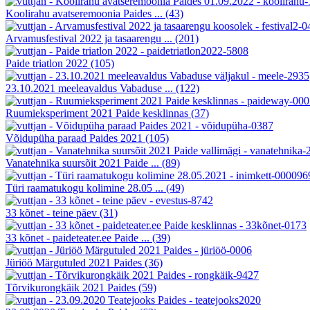
Koolirahu avatseremoonia Paides ...
(43)
Arvamusfestival 2022 ja tasaarengu ...
(201)
Paide triatlon 2022
(105)
23.10.2021 meeleavaldus Vabaduse ...
(122)
Ruumieksperiment 2021 Paide kesklinnas
(37)
Võidupüha paraad Paides 2021
(105)
Vanatehnika suursõit 2021 Paide ...
(89)
Türi raamatukogu kolimine 28.05 ...
(49)
33 kõnet - teine päev
(31)
33 kõnet - paideteater.ee Paide ...
(39)
Jüriöö Märgutuled 2021 Paides
(36)
Tõrvikurongkäik 2021 Paides
(59)