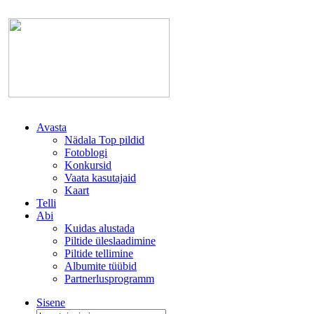
Avasta
Nädala Top pildid
Fotoblogi
Konkursid
Vaata kasutajaid
Kaart
Telli
Abi
Kuidas alustada
Piltide üleslaadimine
Piltide tellimine
Albumite tüübid
Partnerlusprogramm
Sisene