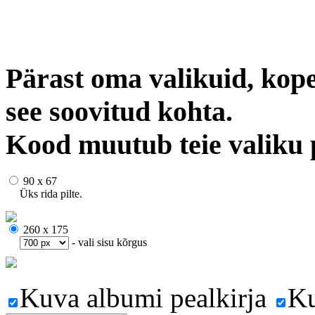
Pärast oma valikuid, kope
see soovitud kohta.
Kood muutub teie valiku 
90 x 67
Üks rida pilte.
260 x 175
- vali sisu kõrgus
Kuva albumi pealkirja
Ku