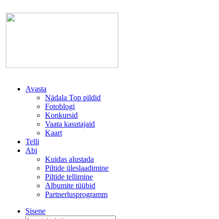
Avasta
Nädala Top pildid
Fotoblogi
Konkursid
Vaata kasutajaid
Kaart
Telli
Abi
Kuidas alustada
Piltide üleslaadimine
Piltide tellimine
Albumite tüübid
Partnerlusprogramm
Sisene