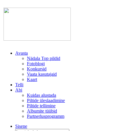
Avasta
Nädala Top pildid
Fotoblogi
Konkursid
Vaata kasutajaid
Kaart
Telli
Abi
Kuidas alustada
Piltide üleslaadimine
Piltide tellimine
Albumite tüübid
Partnerlusprogramm
Sisene