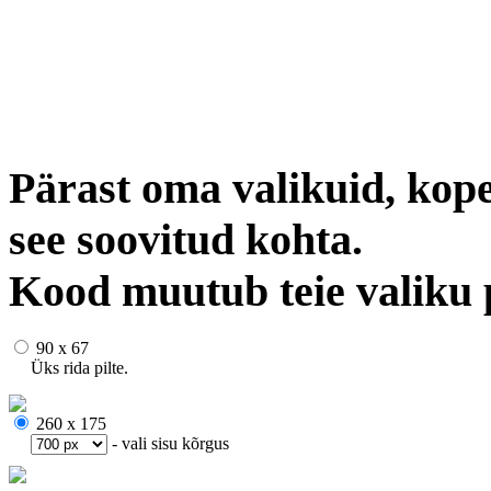
Pärast oma valikuid, kope
see soovitud kohta.
Kood muutub teie valiku 
90 x 67
Üks rida pilte.
260 x 175
- vali sisu kõrgus