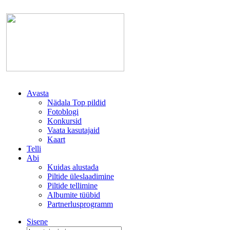
Avasta
Nädala Top pildid
Fotoblogi
Konkursid
Vaata kasutajaid
Kaart
Telli
Abi
Kuidas alustada
Piltide üleslaadimine
Piltide tellimine
Albumite tüübid
Partnerlusprogramm
Sisene