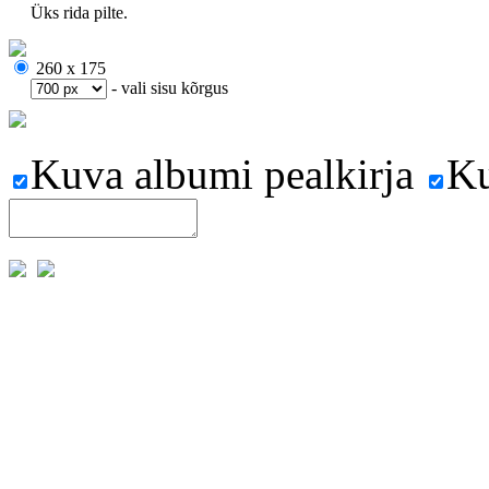
Üks rida pilte.
260 x 175
- vali sisu kõrgus
Kuva albumi pealkirja
Ku