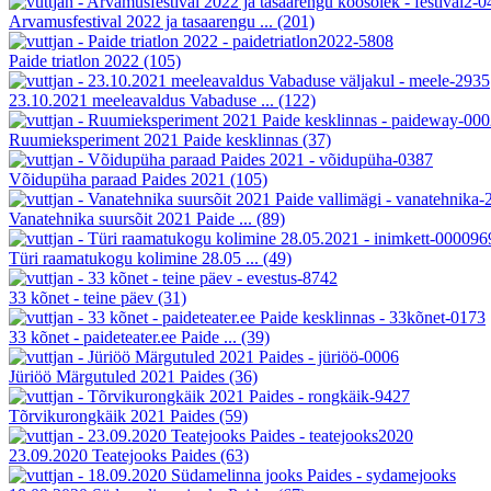
Arvamusfestival 2022 ja tasaarengu ...
(201)
Paide triatlon 2022
(105)
23.10.2021 meeleavaldus Vabaduse ...
(122)
Ruumieksperiment 2021 Paide kesklinnas
(37)
Võidupüha paraad Paides 2021
(105)
Vanatehnika suursõit 2021 Paide ...
(89)
Türi raamatukogu kolimine 28.05 ...
(49)
33 kõnet - teine päev
(31)
33 kõnet - paideteater.ee Paide ...
(39)
Jüriöö Märgutuled 2021 Paides
(36)
Tõrvikurongkäik 2021 Paides
(59)
23.09.2020 Teatejooks Paides
(63)