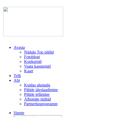
Avasta
Nädala Top pildid
Fotoblogi
Konkursid
Vaata kasutajaid
Kaart
Telli
Abi
Kuidas alustada
Piltide üleslaadimine
Piltide tellimine
Albumite tüübid
Partnerlusprogramm
Sisene