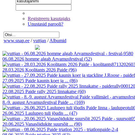
Registreeru kasutajaks
Unustasid parooli?
www.snap.ee
/
vuttjan
/
Albumid
06.08.2026 homme algab Arvamusfestival
(52)
28.03.2026 Koolitants 2026 Paide
(96)
27.09.2025 Paide kaunis koer ja ...
(86)
22.08.2025 Paide rally 2025 linnakatse
(60)
8.-9. august Arvamusfestival Paide ...
(169)
26.06.2025 Laulupeo tuli jõudis ...
(47)
20.06.2025 Vanasõidukite suursõit ...
(90)
08.06.2025 Paide triatlon 2025
(63)