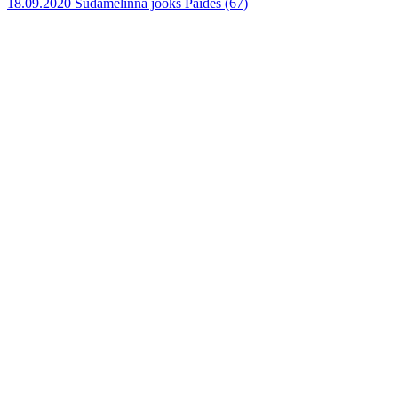
18.09.2020 Südamelinna jooks Paides
(67)