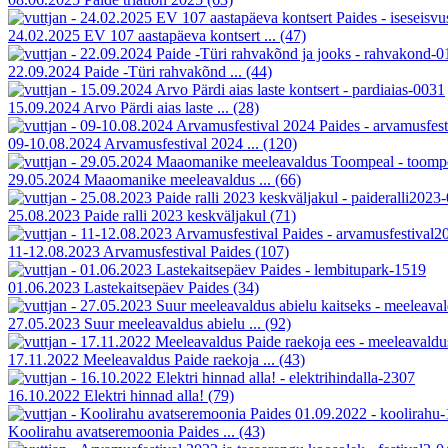
24.02.2025 EV 107 aastapäeva kontsert ...
(47)
22.09.2024 Paide -Türi rahvakõnd ...
(44)
15.09.2024 Arvo Pärdi aias laste ...
(28)
09-10.08.2024 Arvamusfestival 2024 ...
(120)
29.05.2024 Maaomanike meeleavaldus ...
(66)
25.08.2023 Paide ralli 2023 keskväljakul
(71)
11-12.08.2023 Arvamusfestival Paides
(107)
01.06.2023 Lastekaitsepäev Paides
(34)
27.05.2023 Suur meeleavaldus abielu ...
(92)
17.11.2022 Meeleavaldus Paide raekoja ...
(43)
16.10.2022 Elektri hinnad alla!
(79)
Koolirahu avatseremoonia Paides ...
(43)