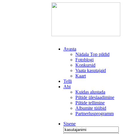
Avasta
Nädala Top pildid
Fotoblogi
Konkursid
Vaata kasutajaid
Kaart
Telli
Abi
Kuidas alustada
Piltide üleslaadimine
Piltide tellimine
Albumite tüübid
Partnerlusprogramm
Sisene