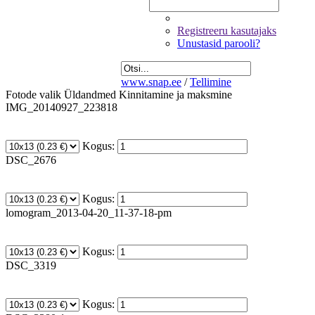
Registreeru kasutajaks
Unustasid parooli?
www.snap.ee
/
Tellimine
Fotode valik
Üldandmed
Kinnitamine ja maksmine
IMG_20140927_223818
Kogus:
DSC_2676
Kogus:
lomogram_2013-04-20_11-37-18-pm
Kogus:
DSC_3319
Kogus: