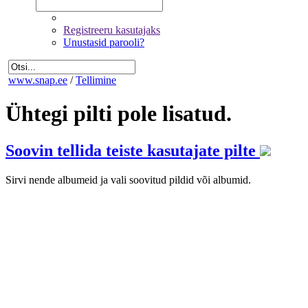
Registreeru kasutajaks
Unustasid parooli?
www.snap.ee
/
Tellimine
Ühtegi pilti pole lisatud.
Soovin tellida teiste kasutajate pilte
Sirvi nende albumeid ja vali soovitud pildid või albumid.