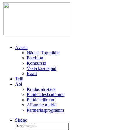
Avasta
Nädala Top pildid
Fotoblogi
Konkursid
Vaata kasutajaid
Kaart
Telli
Abi
Kuidas alustada
Piltide üleslaadimine
Piltide tellimine
Albumite tüübid
Partnerlusprogramm
Sisene