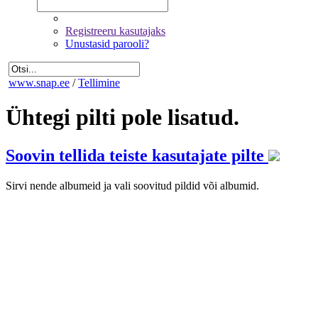
Registreeru kasutajaks
Unustasid parooli?
www.snap.ee
/
Tellimine
Ühtegi pilti pole lisatud.
Soovin tellida teiste kasutajate pilte
Sirvi nende albumeid ja vali soovitud pildid või albumid.