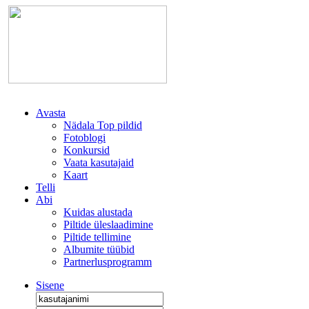
Avasta
Nädala Top pildid
Fotoblogi
Konkursid
Vaata kasutajaid
Kaart
Telli
Abi
Kuidas alustada
Piltide üleslaadimine
Piltide tellimine
Albumite tüübid
Partnerlusprogramm
Sisene