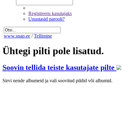
Registreeru kasutajaks
Unustasid parooli?
www.snap.ee
/
Tellimine
Ühtegi pilti pole lisatud.
Soovin tellida teiste kasutajate pilte
Sirvi nende albumeid ja vali soovitud pildid või albumid.