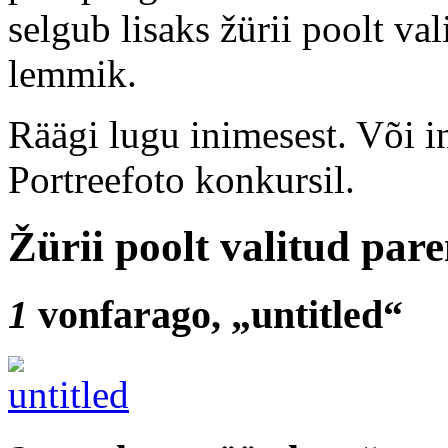
selgub lisaks žürii poolt va
lemmik.
Räägi lugu inimesest. Või i
Portreefoto konkursil.
Žürii poolt valitud par
1
vonfarago, „untitled“