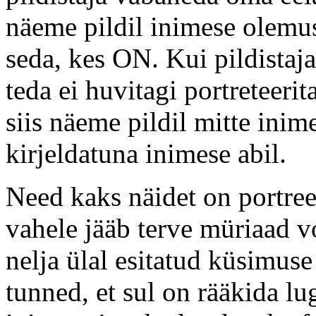
näeme pildil inimese olemu
seda, kes ON. Kui pildistaja
teda ei huvitagi portreteeri
siis näeme pildil mitte ini
kirjeldatuna inimese abil.
Need kaks näidet on portree
vahele jääb terve müriaad v
nelja ülal esitatud küsimuse
tunned, et sul on rääkida lu