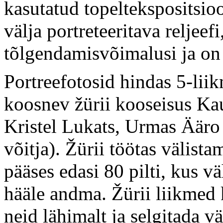
kasutatud topeltekspositsio
välja portreteeritava reljeefi
tõlgendamisvõimalusi ja on e
Portreefotosid hindas 5-liik
koosnev žürii kooseisus Ka
Kristel Lukats, Urmas Äär
võitja). Žürii töötas välista
pääses edasi 80 pilti, kus vä
hääle andma. Žürii liikmed k
neid lähimalt ja selgitada v