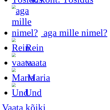
aga mille nimel?
Rein
vaata
Maria
Und
Vaata kõiki