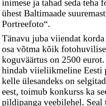
inimese ja tahad seda teha fo
ühest Baltimaade suuremast
Portreefoto“.
Tänavu juba viiendat korda
osa võtma kõik fotohuvilis
koguväärtus on 2500 eurot. 
hindab viieliikmeline Eesti 
kelle ülesandeks on selgita
eest, toimub konkurss ka se
pildipanga veebilehel. Seal