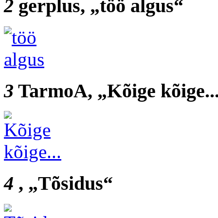
2
gerplus, „töö algus“
3
TarmoA, „Kõige kõige..
4
, „Tõsidus“