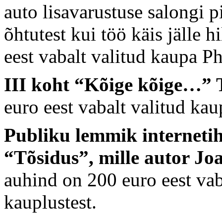
auto lisavarustuse salongi p
õhtutest kui töö käis jälle 
eest vabalt valitud kaupa Ph
III koht “Kõige kõige…”
euro eest vabalt valitud kau
Publiku lemmik internetihä
“Tõsidus”, mille autor Jo
auhind on 200 euro eest vab
kauplustest.