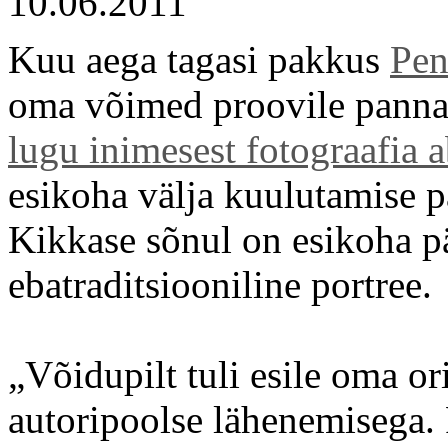
10.06.2011
Kuu aega tagasi pakkus
Pen
oma võimed proovile panna 
lugu inimesest fotograafia a
esikoha välja kuulutamise 
Kikkase sõnul on esikoha pä
ebatraditsiooniline portree.
„Võidupilt tuli esile oma or
autoripoolse lähenemisega. 