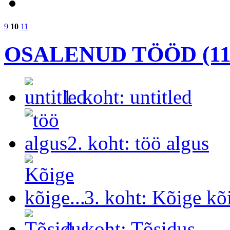
9
10
11
OSALENUD TÖÖD (11
1. koht: untitled
2. koht: töö algus
3. koht: Kõige kõi
4. koht: Tõsidus