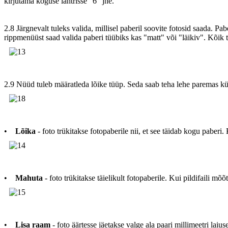
kirjutama koguse lahtrisse "6" jne.
2.8 Järgnevalt tuleks valida, millisel paberil soovite fotosid saada. Pa
rippmenüüst saad valida paberi tüübiks kas "matt" või "läikiv". Kõik te
2.9 Nüüd tuleb määratleda lõike tüüp. Seda saab teha lehe paremas külj
•
Lõika
- foto trükitakse fotopaberile nii, et see täidab kogu paberi. 
•
Mahuta
- foto trükitakse täielikult fotopaberile. Kui pildifaili m
•
Lisa raam
- foto äärtesse jäetakse valge ala paari millimeetri laius