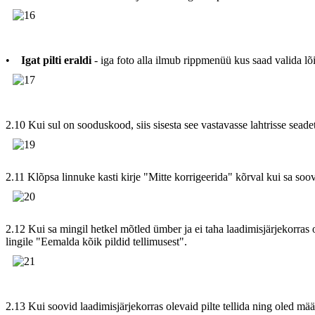
•
Igat pilti eraldi
- iga foto alla ilmub rippmenüü kus saad valida lõi
2.10 Kui sul on sooduskood, siis sisesta see vastavasse lahtrisse seade
2.11 Klõpsa linnuke kasti kirje "Mitte korrigeerida" kõrval kui sa soo
2.12 Kui sa mingil hetkel mõtled ümber ja ei taha laadimisjärjekorras o
lingile "Eemalda kõik pildid tellimusest".
2.13 Kui soovid laadimisjärjekorras olevaid pilte tellida ning oled määr