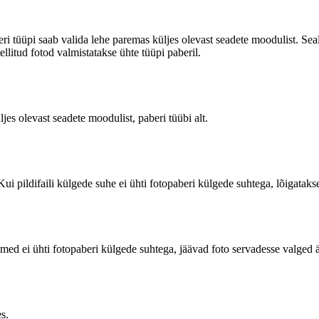
beri tüüpi saab valida lehe paremas küljes olevast seadete moodulist. Seal
llitud fotod valmistatakse ühte tüüpi paberil.
es olevast seadete moodulist, paberi tüübi alt.
Kui pildifaili külgede suhe ei ühti fotopaberi külgede suhtega, lõigatakse
õõtmed ei ühti fotopaberi külgede suhtega, jäävad foto servadesse valged 
es.