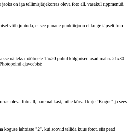
e jaoks on iga tellimisjärjekorras oleva foto all, vasakul rippmenüü.
sel võib juhtuda, et see punane punktiirjoon ei kulge täpselt foto
t lõigatakse näiteks mõõtmete 15x20 puhul külgmised osad maha. 21x30
Photopointi ajaveebist:
orras oleva foto all, paremal kast, mille kõrval kirje "Kogus" ja sees
a koguse lahtrisse "2", kui soovid tellida kuus fotot, siis pead