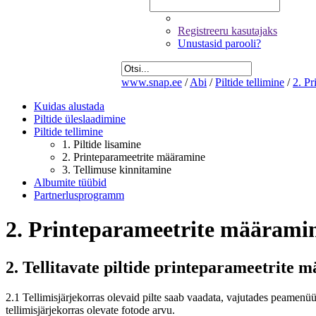
Registreeru kasutajaks
Unustasid parooli?
www.snap.ee
/
Abi
/
Piltide tellimine
/
2. Pr
Kuidas alustada
Piltide üleslaadimine
Piltide tellimine
1. Piltide lisamine
2. Printeparameetrite määramine
3. Tellimuse kinnitamine
Albumite tüübid
Partnerlusprogramm
2. Printeparameetrite määrami
2. Tellitavate piltide printeparameetrite 
2.1 Tellimisjärjekorras olevaid pilte saab vaadata, vajutades peamen
tellimisjärjekorras olevate fotode arvu.