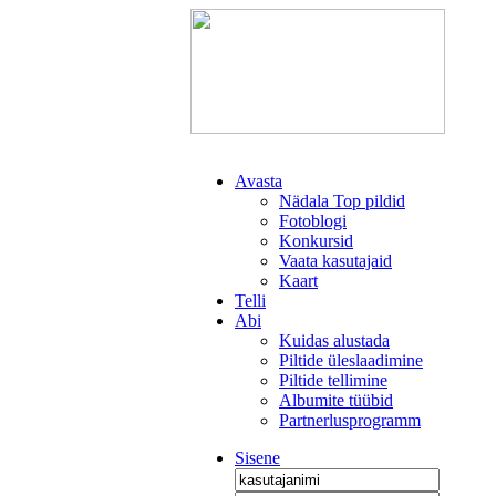
Avasta
Nädala Top pildid
Fotoblogi
Konkursid
Vaata kasutajaid
Kaart
Telli
Abi
Kuidas alustada
Piltide üleslaadimine
Piltide tellimine
Albumite tüübid
Partnerlusprogramm
Sisene