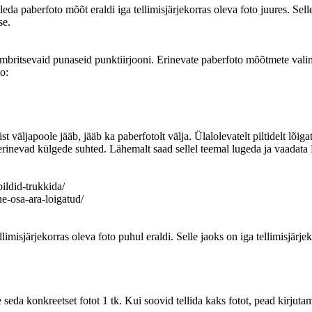
eda paberfoto mõõt eraldi iga tellimisjärjekorras oleva foto juures. Sell
se.
ümbritsevaid punaseid punktiirjooni. Erinevate paberfoto mõõtmete valimi
o:
stist väljapoole jääb, jääb ka paberfotolt välja. Ülalolevatelt piltidel
erinevad külgede suhted. Lähemalt saad sellel teemal lugeda ja vaadata 
pildid-trukkida/
e-osa-ara-loigatud/
misjärjekorras oleva foto puhul eraldi. Selle jaoks on iga tellimisjärjek
e seda konkreetset fotot 1 tk. Kui soovid tellida kaks fotot, pead kirjutam