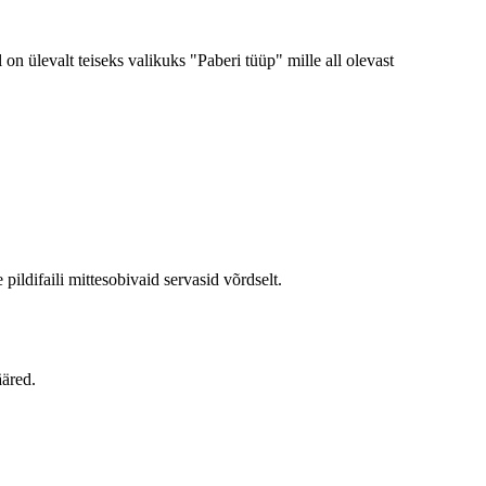
 on ülevalt teiseks valikuks "Paberi tüüp" mille all olevast
 pildifaili mittesobivaid servasid võrdselt.
ääred.