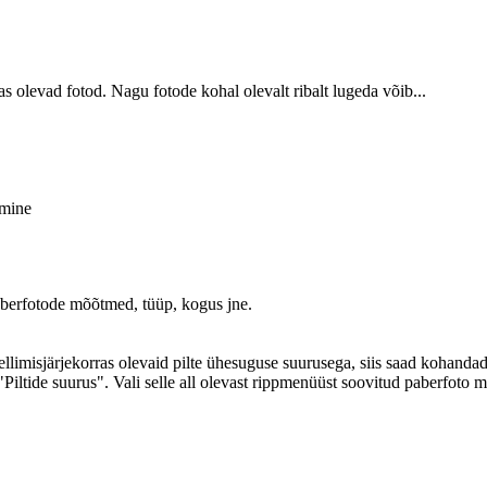
as olevad fotod. Nagu fotode kohal olevalt ribalt lugeda võib...
amine
paberfotode mõõtmed, tüüp, kogus jne.
limisjärjekorras olevaid pilte ühesuguse suurusega, siis saad kohandada 
iltide suurus". Vali selle all olevast rippmenüüst soovitud paberfoto mõõ