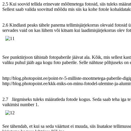
2.5 Kui soovid tellida erinevate mõõtmetega fotosid, siis tuleks määratl
Sellest saab valida soovitud mõõdu mis siis ka kohe fotole kohaldatak
2.6 Kindlasti peaks tähele panema tellimisjärjekorras olevaid fotosid 
servades vaid on kas lühem või kitsam kui laadimisjärjekorras olev fot
See punktiirjoon tähistab fotopaberile jäävat ala. Kõik, mis sellest ka
valiku puhul jääb aga kogu foto paberile. Selle nähtuse põhjuseks on 
http://blog.photopoint.ee/point-tv-5-milliste-mootmetega-paberile-digi
http://blog.photopoint.ee/kkk-miks-on-minu-fotodel-ulemine-ja-alumin
2.7 Järgmiseks tuleks määratleda fotode kogus. Seda saab teha iga telli
vaikimisi number 1.
See tähendab, et kui sa seda väärtust ei muuda, siis lisatakse tellimuss