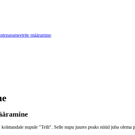
inteparameetrite määramine
ne
määramine
üü kolmandale nupule "Telli". Selle nupu juures peaks nüüd juba olema 