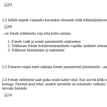
2.2 Sellele nupule vajutades kuvatakse ekraanile kõik tellimisjärjekorr
...on fotode tellimiseks vaja teha kolm sammu:
Fotode valik ja nende parameetrite määramine
Tellitavate fotode kohaletoimetamiseks vajalike andmete sisest
Tellimuse kinnitamine ja maksmine
2.3 Esimeses etapis tuleb määrata fotode parameetrid printimiseks - 
2.4 Fotode mõõtmeid saab paika seada kahel viisil. Kui soovid kõiki tel
korraga. Paremal pool lehel, seadete moodulis on esimeseks valikuks "P
olevaile fotodele.