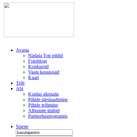
Avasta
Nädala Top pildid
Fotoblogi
Konkursid
Vaata kasutajaid
Kaart
Telli
Abi
Kuidas alustada
Piltide üleslaadimine
Piltide tellimine
Albumite tüübid
Partnerlusprogramm
Sisene