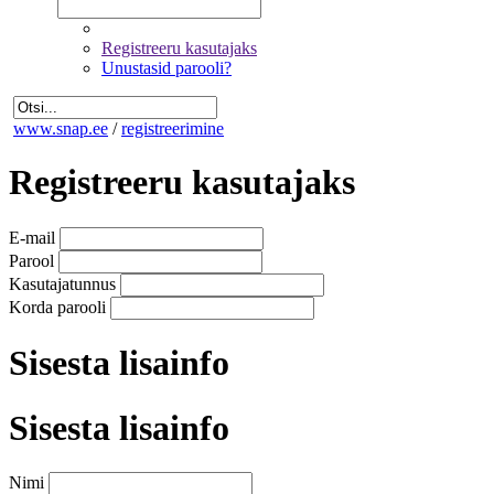
Registreeru kasutajaks
Unustasid parooli?
www.snap.ee
/
registreerimine
Registreeru
kasutajaks
E-mail
Parool
Kasutajatunnus
Korda parooli
Sisesta lisainfo
Sisesta
lisainfo
Nimi