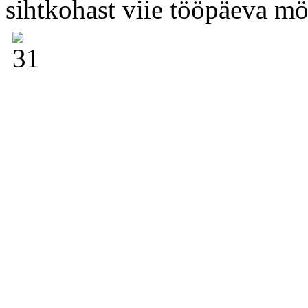
sihtkohast viie tööpäeva m