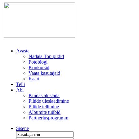
Avasta
Nädala Top pildid
Fotoblogi
Konkursid
Vaata kasutajaid
Kaart
Telli
Abi
Kuidas alustada
Piltide üleslaadimine
Piltide tellimine
Albumite tüübid
Partnerlusprogramm
Sisene