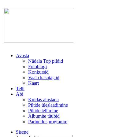
Avasta
Nädala Top pildid
Fotoblogi
Konkursid
Vaata kasutajaid
Kaart
Telli
Abi
Kuidas alustada
Piltide üleslaadimine
Piltide tellimine
Albumite tüübid
Partnerlusprogramm
Sisene