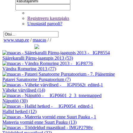
Registreeru kasutajaks
Unustasid parooli?
www.snap.ee
/
maacas
/
/
Säärekaralli Pärnu-jaagupis 2013
(53)
Vändra Romuring 2013
(77)
Patarei Sanatoorne Purgatoorium
(7)
Väheke värvilised
(14)
Näputöö
(30)
Hallid hetked
(12)
Mateeria vormid enne Suurt Pauku
(13)
Töödeldud maastikud
(32)