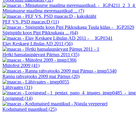
Miniatuurse maailma meremaastikud ...
(7)
PEF VS. PSD maacas:D
(11)
Sügispidu koos Pipi Pikksukaga ...
(64)
Elav Keskaeg Lihulas AD 2011
(56)
Hetki hansalaupäevast Pärnus 2011
(35)
Mütofest 2009
(41)
Ranna rahvajooks 2009 mai Pärnus
(20)
Lähivaates
(31)
Loojangud
(14)
Kodumaised maastikud
(25)