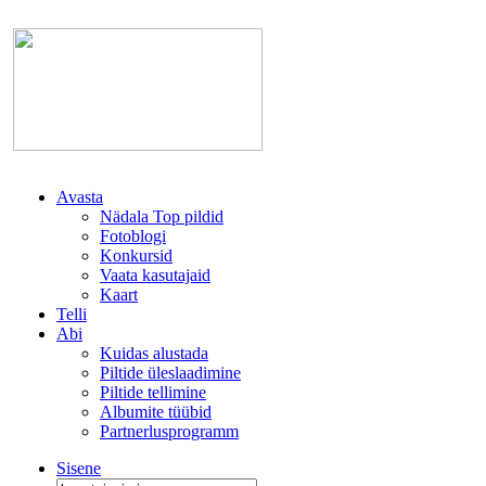
Avasta
Nädala Top pildid
Fotoblogi
Konkursid
Vaata kasutajaid
Kaart
Telli
Abi
Kuidas alustada
Piltide üleslaadimine
Piltide tellimine
Albumite tüübid
Partnerlusprogramm
Sisene