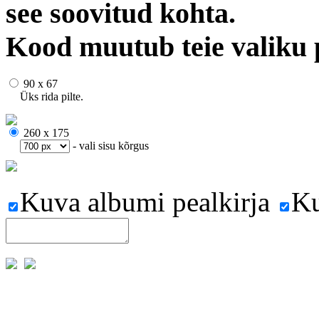
see soovitud kohta.
Kood muutub teie valiku 
90 x 67
Üks rida pilte.
260 x 175
- vali sisu kõrgus
Kuva albumi pealkirja
Ku