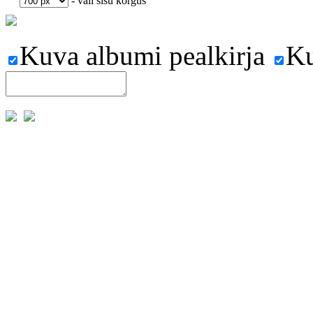
- vali sisu kõrgus
Kuva albumi pealkirja
Ku