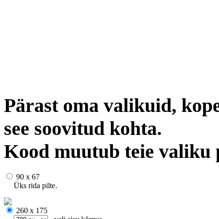
Pärast oma valikuid, kope
see soovitud kohta.
Kood muutub teie valiku 
90 x 67
Üks rida pilte.
260 x 175