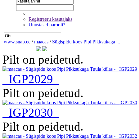
Registreeru kasutajaks
Unustasid parooli?
www.snap.ee
/
maacas
/
Sügispidu koos Pipi Pikksukaga ...
Pilt on peidetud.
_IGP2029
Pilt on peidetud.
_IGP2030
Pilt on peidetud.