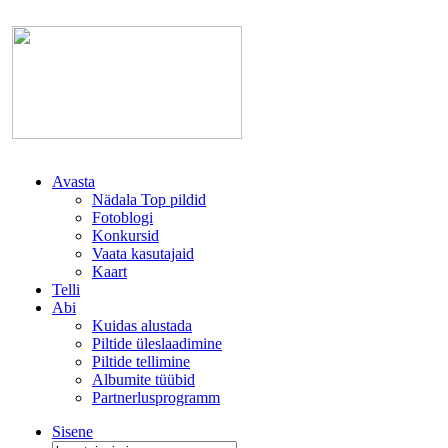
Avasta
Nädala Top pildid
Fotoblogi
Konkursid
Vaata kasutajaid
Kaart
Telli
Abi
Kuidas alustada
Piltide üleslaadimine
Piltide tellimine
Albumite tüübid
Partnerlusprogramm
Sisene