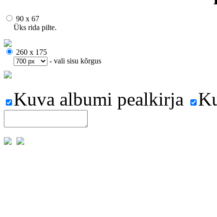
90 x 67
Üks rida pilte.
260 x 175
- vali sisu kõrgus
Kuva albumi pealkirja
Ku