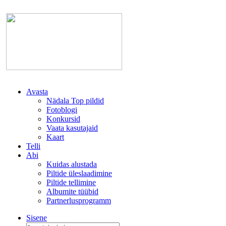
Avasta
Nädala Top pildid
Fotoblogi
Konkursid
Vaata kasutajaid
Kaart
Telli
Abi
Kuidas alustada
Piltide üleslaadimine
Piltide tellimine
Albumite tüübid
Partnerlusprogramm
Sisene