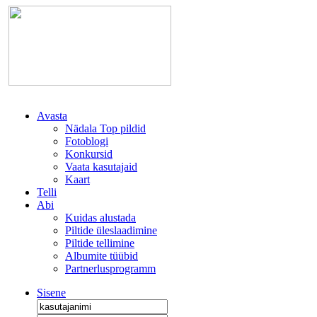
Avasta
Nädala Top pildid
Fotoblogi
Konkursid
Vaata kasutajaid
Kaart
Telli
Abi
Kuidas alustada
Piltide üleslaadimine
Piltide tellimine
Albumite tüübid
Partnerlusprogramm
Sisene