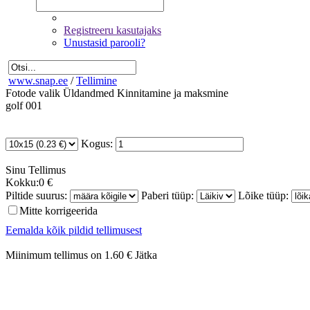
Registreeru kasutajaks
Unustasid parooli?
www.snap.ee
/
Tellimine
Fotode valik
Üldandmed
Kinnitamine ja maksmine
golf 001
Kogus:
Sinu
Tellimus
Kokku:
0 €
Piltide suurus:
Paberi tüüp:
Lõike tüüp:
Mitte korrigeerida
Eemalda kõik pildid tellimusest
Miinimum tellimus on 1.60 €
Jätka