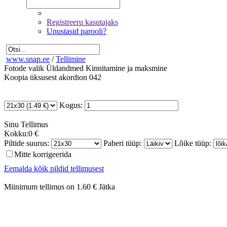
Registreeru kasutajaks
Unustasid parooli?
www.snap.ee
/
Tellimine
Fotode valik
Üldandmed
Kinnitamine ja maksmine
Koopia üksusest akordion 042
Kogus:
Sinu
Tellimus
Kokku:
0 €
Piltide suurus:
Paberi tüüp:
Lõike tüüp:
Mitte korrigeerida
Eemalda kõik pildid tellimusest
Miinimum tellimus on 1.60 €
Jätka