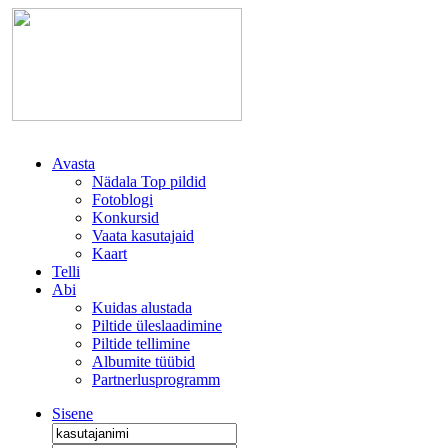
Avasta
Nädala Top pildid
Fotoblogi
Konkursid
Vaata kasutajaid
Kaart
Telli
Abi
Kuidas alustada
Piltide üleslaadimine
Piltide tellimine
Albumite tüübid
Partnerlusprogramm
Sisene