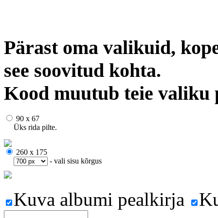
Pärast oma valikuid, kope
see soovitud kohta.
Kood muutub teie valiku 
90 x 67
Üks rida pilte.
260 x 175
- vali sisu kõrgus
Kuva albumi pealkirja
Ku