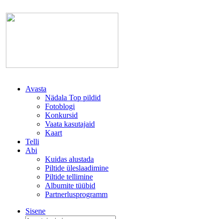
Avasta
Nädala Top pildid
Fotoblogi
Konkursid
Vaata kasutajaid
Kaart
Telli
Abi
Kuidas alustada
Piltide üleslaadimine
Piltide tellimine
Albumite tüübid
Partnerlusprogramm
Sisene