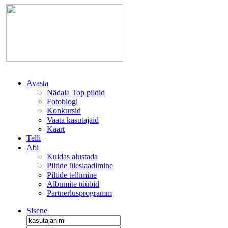
Avasta
Nädala Top pildid
Fotoblogi
Konkursid
Vaata kasutajaid
Kaart
Telli
Abi
Kuidas alustada
Piltide üleslaadimine
Piltide tellimine
Albumite tüübid
Partnerlusprogramm
Sisene