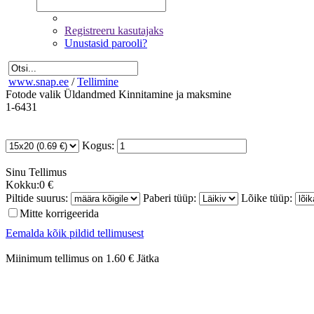
Registreeru kasutajaks
Unustasid parooli?
www.snap.ee
/
Tellimine
Fotode valik
Üldandmed
Kinnitamine ja maksmine
1-6431
Kogus:
Sinu
Tellimus
Kokku:
0 €
Piltide suurus:
Paberi tüüp:
Lõike tüüp:
Mitte korrigeerida
Eemalda kõik pildid tellimusest
Miinimum tellimus on 1.60 €
Jätka