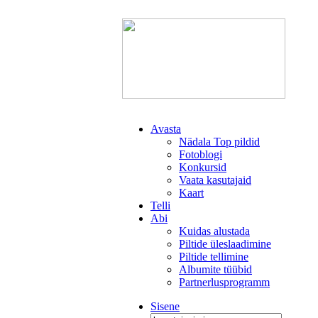
Avasta
Nädala Top pildid
Fotoblogi
Konkursid
Vaata kasutajaid
Kaart
Telli
Abi
Kuidas alustada
Piltide üleslaadimine
Piltide tellimine
Albumite tüübid
Partnerlusprogramm
Sisene