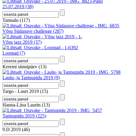
25.07.2019
(38)
Tamsalu
(117)
Võsu Südasuve challenge
(287)
Võsu jazz 2019
(37)
Loomad
(7)
Keremi sünnipäev
(13)
Laulu- ja Tantsupidu 2019
(9)
Targo - Lauri 2019
(15)
Hanna-Liisa Laurits
(13)
Tantsupidu 2019
(225)
9.D 2019
(46)