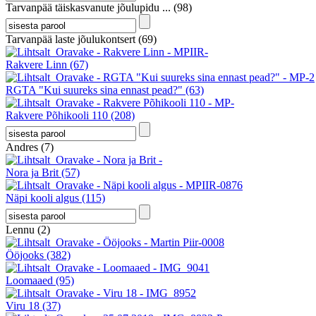
Tarvanpää täiskasvanute jõulupidu ...
(98)
Tarvanpää laste jõulukontsert
(69)
Rakvere Linn
(67)
RGTA "Kui suureks sina ennast pead?"
(63)
Rakvere Põhikooli 110
(208)
Andres
(7)
Nora ja Brit
(57)
Näpi kooli algus
(115)
Lennu
(2)
Ööjooks
(382)
Loomaaed
(95)
Viru 18
(37)