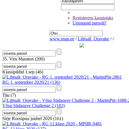
Registreeru kasutajaks
Unustasid parooli?
www.snap.ee
/
Lihtsalt_Oravake
/
/
35. Viru Maraton
(200)
Klassipildid 1.sep
(46)
RG 1. september 2020/21
(136)
Tiiu
(7)
Võsu Südasuve Challenge 2
(183)
Sirje Roosipuu juubel 2020
(161)
RG 12.klass 2020
(127)