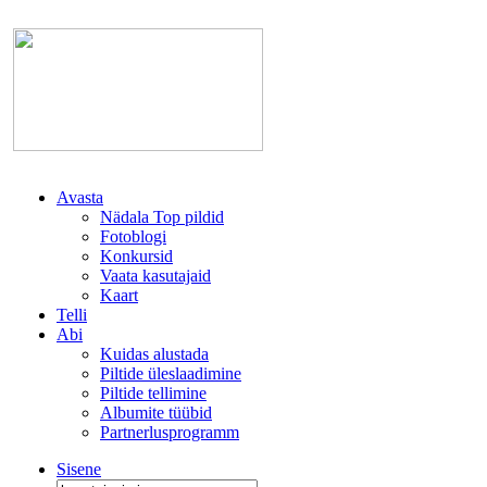
Avasta
Nädala Top pildid
Fotoblogi
Konkursid
Vaata kasutajaid
Kaart
Telli
Abi
Kuidas alustada
Piltide üleslaadimine
Piltide tellimine
Albumite tüübid
Partnerlusprogramm
Sisene