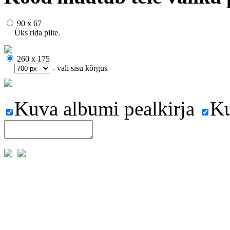
90 x 67
Üks rida pilte.
260 x 175
- vali sisu kõrgus
Kuva albumi pealkirja
Ku