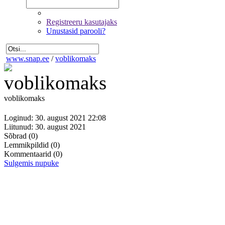
Registreeru kasutajaks
Unustasid parooli?
www.snap.ee
/
voblikomaks
voblikomaks
Loginud: 30. august 2021 22:08
Liitunud: 30. august 2021
Sõbrad
(0)
Lemmikpildid
(0)
Kommentaarid
(0)
Sulgemis nupuke