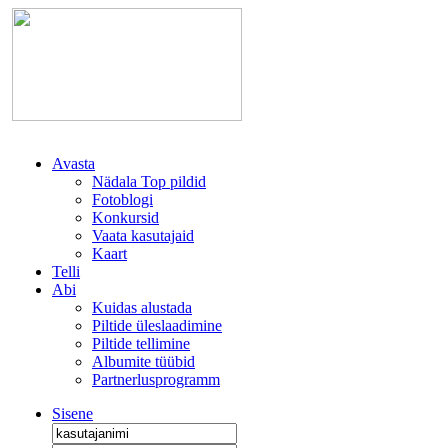
Avasta
Nädala Top pildid
Fotoblogi
Konkursid
Vaata kasutajaid
Kaart
Telli
Abi
Kuidas alustada
Piltide üleslaadimine
Piltide tellimine
Albumite tüübid
Partnerlusprogramm
Sisene