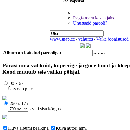
Registreeru kasutajaks
Unustasid parooli?
www.snap.ee
/
vahuros
/
Vaike joonistused
Album on kaitstud parooliga:
Pärast oma valikuid, kopeerige järgnev kood ja kleep
Kood muutub teie valiku põhjal.
90 x 67
Üks rida pilte.
260 x 175
- vali sisu kõrgus
Kuva albumi pealkirja
Kuva autori nimi