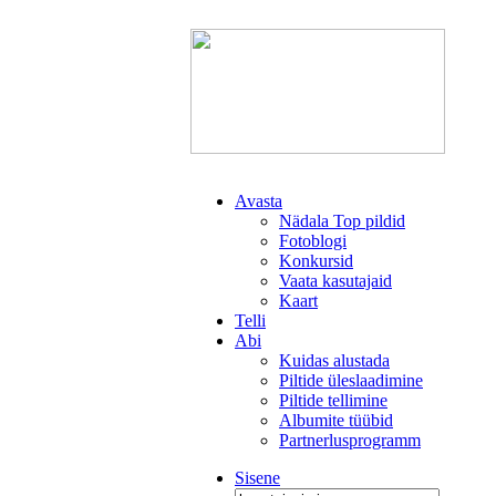
Avasta
Nädala Top pildid
Fotoblogi
Konkursid
Vaata kasutajaid
Kaart
Telli
Abi
Kuidas alustada
Piltide üleslaadimine
Piltide tellimine
Albumite tüübid
Partnerlusprogramm
Sisene