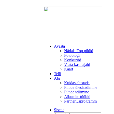
Avasta
Nädala Top pildid
Fotoblogi
Konkursid
Vaata kasutajaid
Kaart
Telli
Abi
Kuidas alustada
Piltide üleslaadimine
Piltide tellimine
Albumite tüübid
Partnerlusprogramm
Sisene