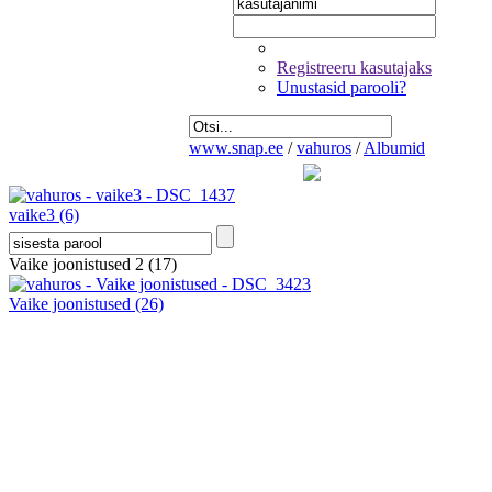
Registreeru kasutajaks
Unustasid parooli?
www.snap.ee
/
vahuros
/
Albumid
vaike3
(6)
Vaike joonistused 2
(17)
Vaike joonistused
(26)