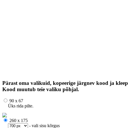
Pärast oma valikuid, kopeerige järgnev kood ja kleep
Kood muutub teie valiku põhjal.
90 x 67
Üks rida pilte.
260 x 175
- vali sisu kõrgus