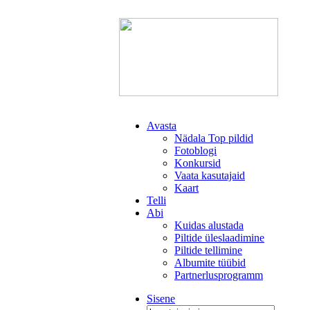
Avasta
Nädala Top pildid
Fotoblogi
Konkursid
Vaata kasutajaid
Kaart
Telli
Abi
Kuidas alustada
Piltide üleslaadimine
Piltide tellimine
Albumite tüübid
Partnerlusprogramm
Sisene