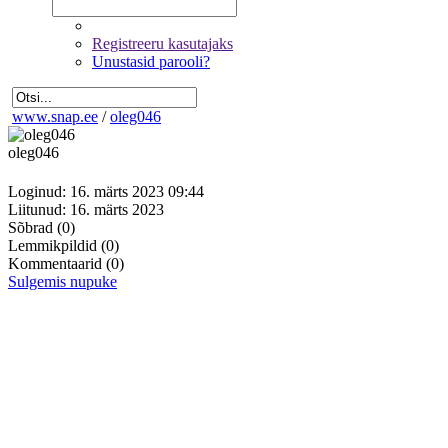
Registreeru kasutajaks
Unustasid parooli?
www.snap.ee
/
oleg046
oleg046
Loginud: 16. märts 2023 09:44
Liitunud: 16. märts 2023
Sõbrad
(0)
Lemmikpildid
(0)
Kommentaarid
(0)
Sulgemis nupuke