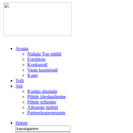
Avasta
Nädala Top pildid
Fotoblogi
Konkursid
Vaata kasutajaid
Kaart
Telli
Abi
Kuidas alustada
Piltide üleslaadimine
Piltide tellimine
Albumite tüübid
Partnerlusprogramm
Sisene