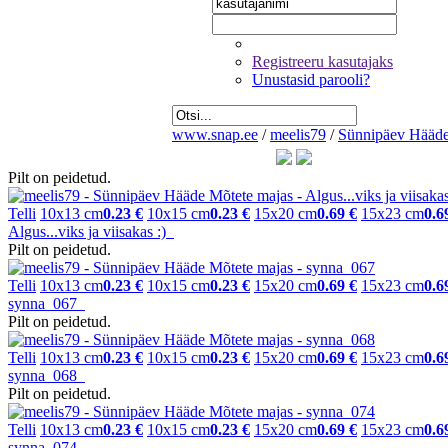
Registreeru kasutajaks
Unustasid parooli?
www.snap.ee
/
meelis79
/
Sünnipäev Hääde
Pilt on peidetud.
Telli
10x13 cm
0.23 €
10x15 cm
0.23 €
15x20 cm
0.69 €
15x23 cm
0.6
Algus...viks ja viisakas :)
Pilt on peidetud.
Telli
10x13 cm
0.23 €
10x15 cm
0.23 €
15x20 cm
0.69 €
15x23 cm
0.6
synna_067
Pilt on peidetud.
Telli
10x13 cm
0.23 €
10x15 cm
0.23 €
15x20 cm
0.69 €
15x23 cm
0.6
synna_068
Pilt on peidetud.
Telli
10x13 cm
0.23 €
10x15 cm
0.23 €
15x20 cm
0.69 €
15x23 cm
0.6
synna_074