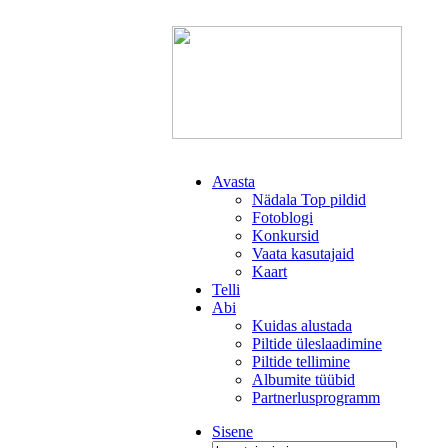
Avasta
Nädala Top pildid
Fotoblogi
Konkursid
Vaata kasutajaid
Kaart
Telli
Abi
Kuidas alustada
Piltide üleslaadimine
Piltide tellimine
Albumite tüübid
Partnerlusprogramm
Sisene