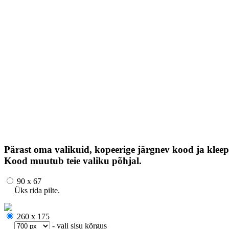
Pärast oma valikuid, kopeerige järgnev kood ja kleep
Kood muutub teie valiku põhjal.
90 x 67
Üks rida pilte.
260 x 175
- vali sisu kõrgus