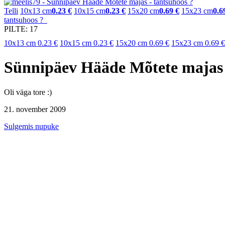
Telli
10x13 cm
0.23 €
10x15 cm
0.23 €
15x20 cm
0.69 €
15x23 cm
0.6
tantsuhoos ?
PILTE: 17
10x13 cm
0.23 €
10x15 cm
0.23 €
15x20 cm
0.69 €
15x23 cm
0.69 €
Sünnipäev Hääde Mõtete majas
Oli väga tore :)
21. november 2009
Sulgemis nupuke