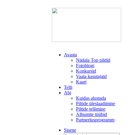
Avasta
Nädala Top pildid
Fotoblogi
Konkursid
Vaata kasutajaid
Kaart
Telli
Abi
Kuidas alustada
Piltide üleslaadimine
Piltide tellimine
Albumite tüübid
Partnerlusprogramm
Sisene