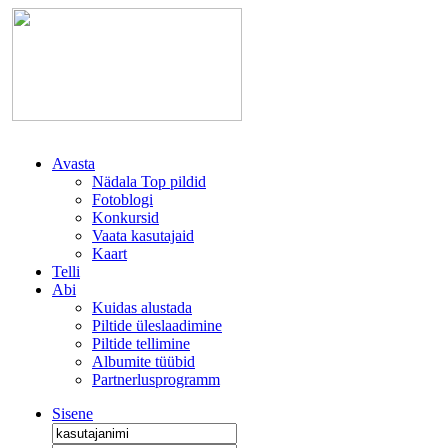
Avasta
Nädala Top pildid
Fotoblogi
Konkursid
Vaata kasutajaid
Kaart
Telli
Abi
Kuidas alustada
Piltide üleslaadimine
Piltide tellimine
Albumite tüübid
Partnerlusprogramm
Sisene