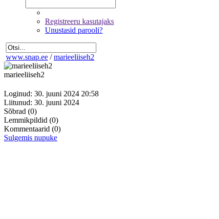
Registreeru kasutajaks
Unustasid parooli?
www.snap.ee
/
marieeliiseh2
marieeliiseh2
Loginud: 30. juuni 2024 20:58
Liitunud: 30. juuni 2024
Sõbrad
(0)
Lemmikpildid
(0)
Kommentaarid
(0)
Sulgemis nupuke