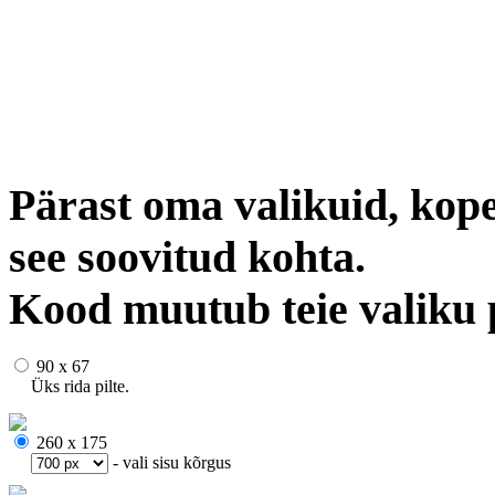
Pärast oma valikuid, kope
see soovitud kohta.
Kood muutub teie valiku 
90 x 67
Üks rida pilte.
260 x 175
- vali sisu kõrgus