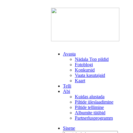
Avasta
Nädala Top pildid
Fotoblogi
Konkursid
Vaata kasutajaid
Kaart
Telli
Abi
Kuidas alustada
Piltide üleslaadimine
Piltide tellimine
Albumite tüübid
Partnerlusprogramm
Sisene