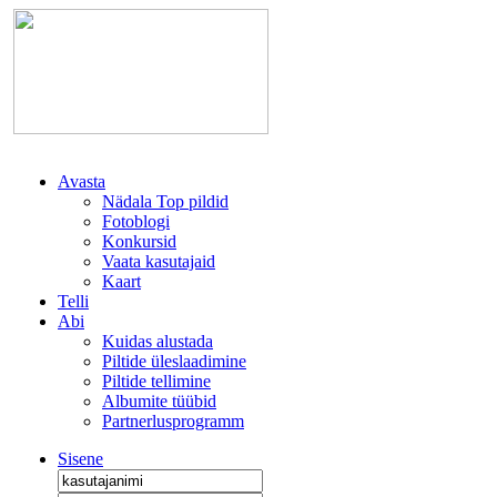
Avasta
Nädala Top pildid
Fotoblogi
Konkursid
Vaata kasutajaid
Kaart
Telli
Abi
Kuidas alustada
Piltide üleslaadimine
Piltide tellimine
Albumite tüübid
Partnerlusprogramm
Sisene