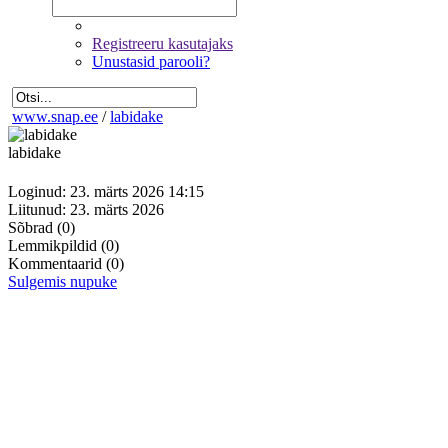
Registreeru kasutajaks
Unustasid parooli?
www.snap.ee
/
labidake
labidake
Loginud: 23. märts 2026 14:15
Liitunud: 23. märts 2026
Sõbrad
(0)
Lemmikpildid
(0)
Kommentaarid
(0)
Sulgemis nupuke