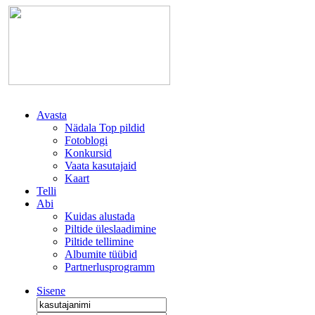
Avasta
Nädala Top pildid
Fotoblogi
Konkursid
Vaata kasutajaid
Kaart
Telli
Abi
Kuidas alustada
Piltide üleslaadimine
Piltide tellimine
Albumite tüübid
Partnerlusprogramm
Sisene