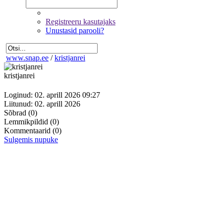
Registreeru kasutajaks
Unustasid parooli?
www.snap.ee
/
kristjanrei
kristjanrei
Loginud: 02. aprill 2026 09:27
Liitunud: 02. aprill 2026
Sõbrad
(0)
Lemmikpildid
(0)
Kommentaarid
(0)
Sulgemis nupuke