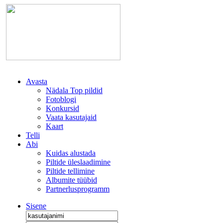
Avasta
Nädala Top pildid
Fotoblogi
Konkursid
Vaata kasutajaid
Kaart
Telli
Abi
Kuidas alustada
Piltide üleslaadimine
Piltide tellimine
Albumite tüübid
Partnerlusprogramm
Sisene