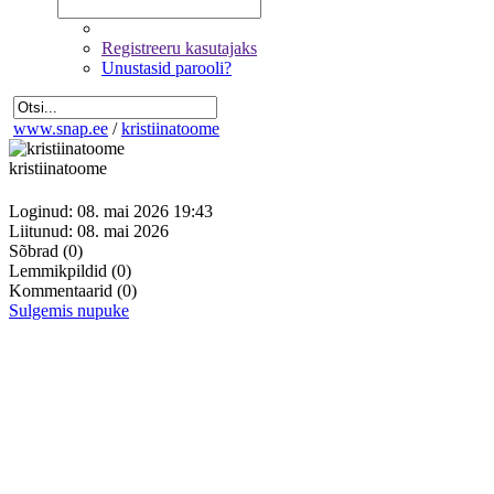
Registreeru kasutajaks
Unustasid parooli?
www.snap.ee
/
kristiinatoome
kristiinatoome
Loginud: 08. mai 2026 19:43
Liitunud: 08. mai 2026
Sõbrad
(0)
Lemmikpildid
(0)
Kommentaarid
(0)
Sulgemis nupuke