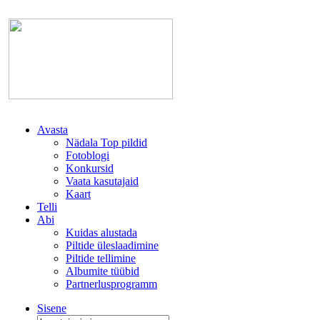
Avasta
Nädala Top pildid
Fotoblogi
Konkursid
Vaata kasutajaid
Kaart
Telli
Abi
Kuidas alustada
Piltide üleslaadimine
Piltide tellimine
Albumite tüübid
Partnerlusprogramm
Sisene