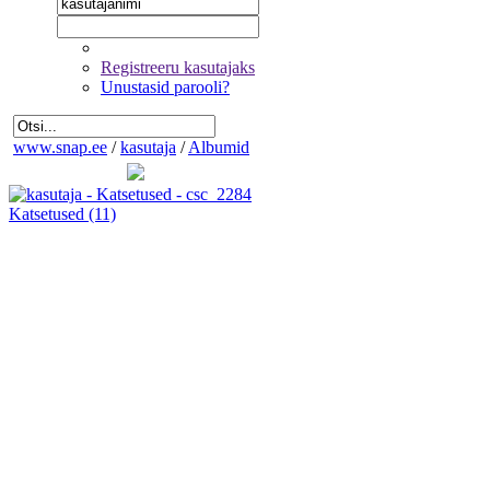
Registreeru kasutajaks
Unustasid parooli?
www.snap.ee
/
kasutaja
/
Albumid
Katsetused
(11)