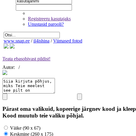
Registreeru kasutajaks
Unustasid parooli?
www.snap.ee
/
il4ishina
/
Viimased fotod
Teata ebasobivast pildist!
Autor:
/
Pärast oma valikuid, kopeerige järgnev kood ja kleep
Kood muutub teie valiku põhjal.
Väike (90 x 67)
Keskmine (260 x 175)