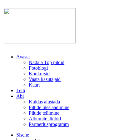
Avasta
Nädala Top pildid
Fotoblogi
Konkursid
Vaata kasutajaid
Kaart
Telli
Abi
Kuidas alustada
Piltide üleslaadimine
Piltide tellimine
Albumite tüübid
Partnerlusprogramm
Sisene