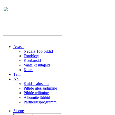
Avasta
Nädala Top pildid
Fotoblogi
Konkursid
Vaata kasutajaid
Kaart
Telli
Abi
Kuidas alustada
Piltide üleslaadimine
Piltide tellimine
Albumite tüübid
Partnerlusprogramm
Sisene