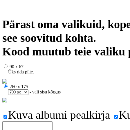
Pärast oma valikuid, kope
see soovitud kohta.
Kood muutub teie valiku 
90 x 67
Üks rida pilte.
260 x 175
- vali sisu kõrgus
Kuva albumi pealkirja
Ku