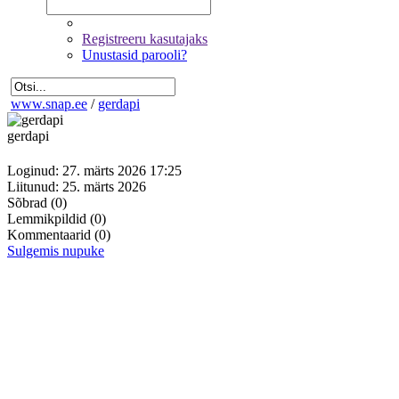
Registreeru kasutajaks
Unustasid parooli?
www.snap.ee
/
gerdapi
gerdapi
Loginud: 27. märts 2026 17:25
Liitunud: 25. märts 2026
Sõbrad
(0)
Lemmikpildid
(0)
Kommentaarid
(0)
Sulgemis nupuke