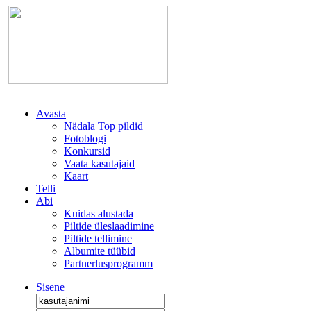
Avasta
Nädala Top pildid
Fotoblogi
Konkursid
Vaata kasutajaid
Kaart
Telli
Abi
Kuidas alustada
Piltide üleslaadimine
Piltide tellimine
Albumite tüübid
Partnerlusprogramm
Sisene