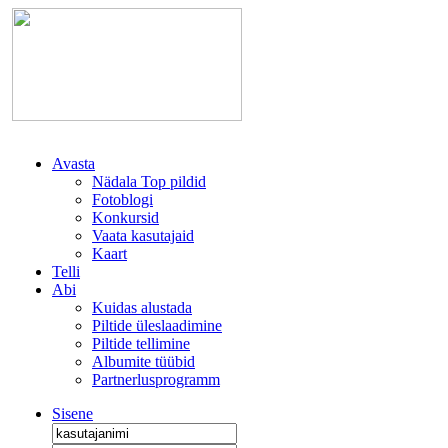
Avasta
Nädala Top pildid
Fotoblogi
Konkursid
Vaata kasutajaid
Kaart
Telli
Abi
Kuidas alustada
Piltide üleslaadimine
Piltide tellimine
Albumite tüübid
Partnerlusprogramm
Sisene