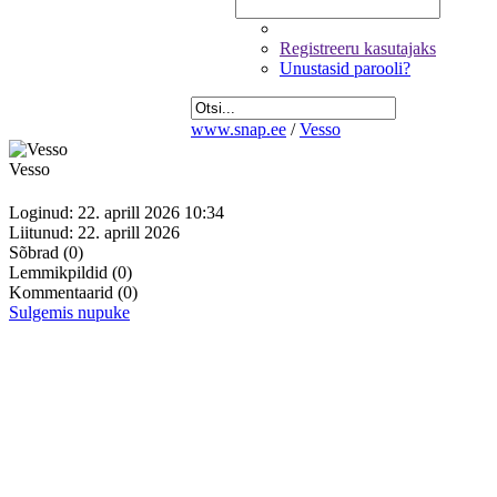
Registreeru kasutajaks
Unustasid parooli?
www.snap.ee
/
Vesso
Vesso
Loginud: 22. aprill 2026 10:34
Liitunud: 22. aprill 2026
Sõbrad
(0)
Lemmikpildid
(0)
Kommentaarid
(0)
Sulgemis nupuke