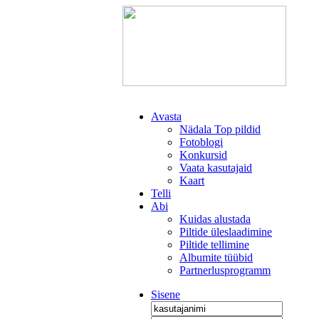
Avasta
Nädala Top pildid
Fotoblogi
Konkursid
Vaata kasutajaid
Kaart
Telli
Abi
Kuidas alustada
Piltide üleslaadimine
Piltide tellimine
Albumite tüübid
Partnerlusprogramm
Sisene