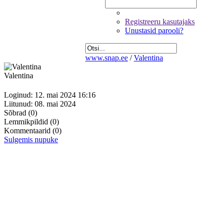
Registreeru kasutajaks
Unustasid parooli?
www.snap.ee
/
Valentina
Valentina
Loginud: 12. mai 2024 16:16
Liitunud: 08. mai 2024
Sõbrad
(0)
Lemmikpildid
(0)
Kommentaarid
(0)
Sulgemis nupuke