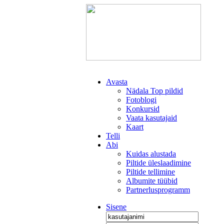
Avasta
Nädala Top pildid
Fotoblogi
Konkursid
Vaata kasutajaid
Kaart
Telli
Abi
Kuidas alustada
Piltide üleslaadimine
Piltide tellimine
Albumite tüübid
Partnerlusprogramm
Sisene