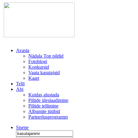
Avasta
Nädala Top pildid
Fotoblogi
Konkursid
Vaata kasutajaid
Kaart
Telli
Abi
Kuidas alustada
Piltide üleslaadimine
Piltide tellimine
Albumite tüübid
Partnerlusprogramm
Sisene