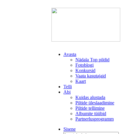
Avasta
Nädala Top pildid
Fotoblogi
Konkursid
Vaata kasutajaid
Kaart
Telli
Abi
Kuidas alustada
Piltide üleslaadimine
Piltide tellimine
Albumite tüübid
Partnerlusprogramm
Sisene