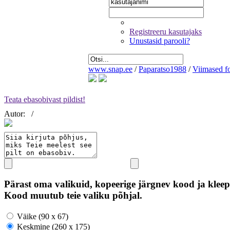
Registreeru kasutajaks
Unustasid parooli?
www.snap.ee
/
Paparatso1988
/
Viimased f
Teata ebasobivast pildist!
Autor:
/
Pärast oma valikuid, kopeerige järgnev kood ja kleep
Kood muutub teie valiku põhjal.
Väike (90 x 67)
Keskmine (260 x 175)