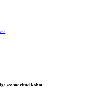
otod
ige see soovitud kohta.