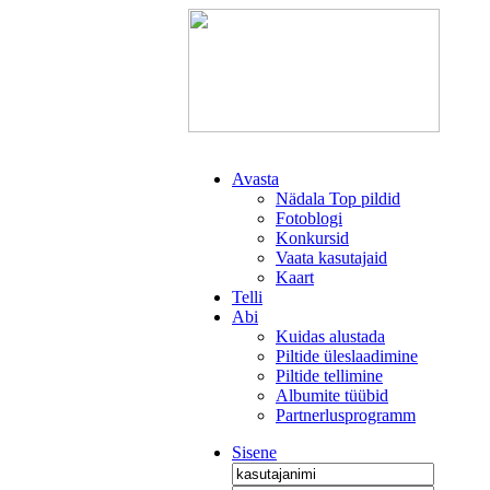
Avasta
Nädala Top pildid
Fotoblogi
Konkursid
Vaata kasutajaid
Kaart
Telli
Abi
Kuidas alustada
Piltide üleslaadimine
Piltide tellimine
Albumite tüübid
Partnerlusprogramm
Sisene