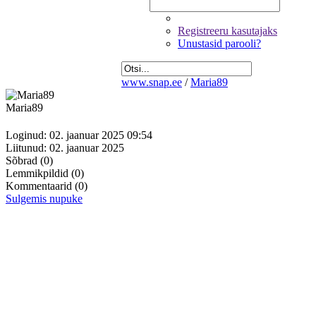
Registreeru kasutajaks
Unustasid parooli?
www.snap.ee
/
Maria89
Maria89
Loginud: 02. jaanuar 2025 09:54
Liitunud: 02. jaanuar 2025
Sõbrad
(0)
Lemmikpildid
(0)
Kommentaarid
(0)
Sulgemis nupuke