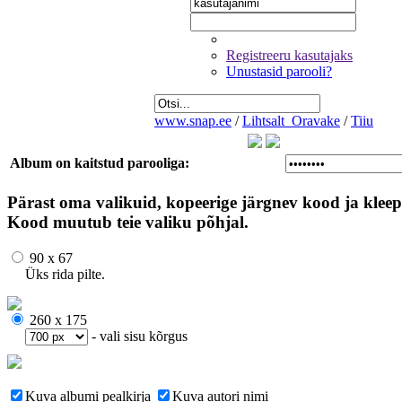
Registreeru kasutajaks
Unustasid parooli?
www.snap.ee
/
Lihtsalt_Oravake
/
Tiiu
Album on kaitstud parooliga:
Pärast oma valikuid, kopeerige järgnev kood ja kleep
Kood muutub teie valiku põhjal.
90 x 67
Üks rida pilte.
260 x 175
- vali sisu kõrgus
Kuva albumi pealkirja
Kuva autori nimi