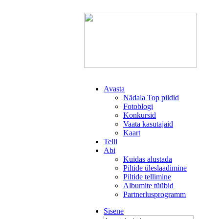
Avasta
Nädala Top pildid
Fotoblogi
Konkursid
Vaata kasutajaid
Kaart
Telli
Abi
Kuidas alustada
Piltide üleslaadimine
Piltide tellimine
Albumite tüübid
Partnerlusprogramm
Sisene