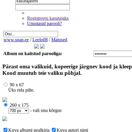
Registreeru kasutajaks
Unustasid parooli?
www.snap.ee
/
Leelo08
/
Matused
Album on kaitstud parooliga:
Pärast oma valikuid, kopeerige järgnev kood ja kleep
Kood muutub teie valiku põhjal.
90 x 67
Üks rida pilte.
260 x 175
- vali sisu kõrgus
Kuva albumi pealkirja
Kuva autori nimi