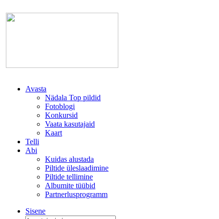
Avasta
Nädala Top pildid
Fotoblogi
Konkursid
Vaata kasutajaid
Kaart
Telli
Abi
Kuidas alustada
Piltide üleslaadimine
Piltide tellimine
Albumite tüübid
Partnerlusprogramm
Sisene