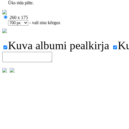
Üks rida pilte.
260 x 175
- vali sisu kõrgus
Kuva albumi pealkirja
Ku