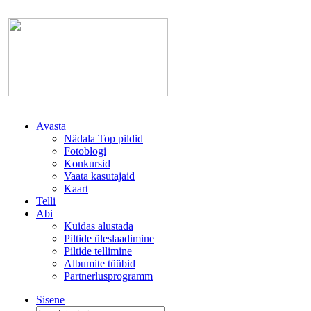
Avasta
Nädala Top pildid
Fotoblogi
Konkursid
Vaata kasutajaid
Kaart
Telli
Abi
Kuidas alustada
Piltide üleslaadimine
Piltide tellimine
Albumite tüübid
Partnerlusprogramm
Sisene