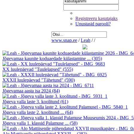
Registreeru kasutajaks
Unustasid parooli?
www.snap.ee
/
Leah
/
/
Jõgevamaa kaunite koduaedade külastamine ...
(305)
XX luulepäevad "Tuulelapsed"
(555)
XXXII luulepäevad "Tähetund"
(590)
Jõgevamaa aasta isa 2024
(84)
Jõgeva valla laste 3. koolitund
(61)
Jõgeva valla laste 2. koolitund ...
(64)
Jõgeva valla 1. klassid Palamuse ...
(58)
Alo Mattiisenile pühendatud XXVII ...
(282)