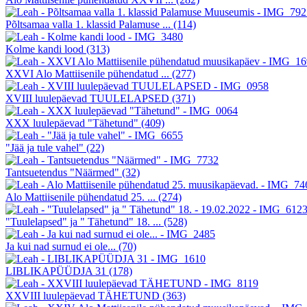
Põltsamaa valla 1. klassid Palamuse ...
(114)
Kolme kandi lood
(313)
XXVI Alo Mattiisenile pühendatud ...
(277)
XVIII luulepäevad TUULELAPSED
(371)
XXX luulepäevad "Tähetund"
(409)
"Jää ja tule vahel"
(22)
Tantsuetendus "Näärmed"
(32)
Alo Mattiisenile pühendatud 25. ...
(274)
"Tuulelapsed" ja " Tähetund" 18. ...
(528)
Ja kui nad surnud ei ole...
(70)
LIBLIKAPÜÜDJA 31
(178)
XXVIII luulepäevad TÄHETUND
(363)