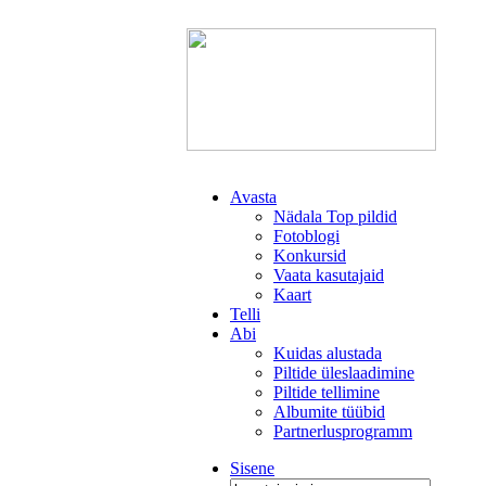
Avasta
Nädala Top pildid
Fotoblogi
Konkursid
Vaata kasutajaid
Kaart
Telli
Abi
Kuidas alustada
Piltide üleslaadimine
Piltide tellimine
Albumite tüübid
Partnerlusprogramm
Sisene